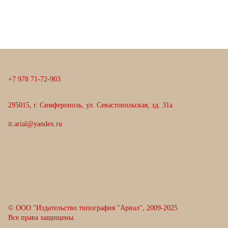
+
7
9
7
8
7
1
-
7
2
-
9
0
3
295015, г. Симферополь, ул. Севастопольская, зд. 31а
it.arial@yandex.ru
© ООО "Издательство типография "Ариал", 2009-2025
Все права защищены.