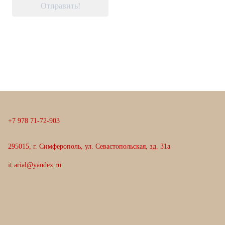
Отправить!
+
7
9
7
8
7
1
-
7
2
-
9
0
3
295015, г. Симферополь, ул. Севастопольская, зд. 31а
it.arial@yandex.ru