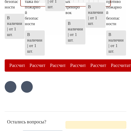
| от 1
безопас
тажа по
ых
противо
шт.
В
ности
пожарно
трениро
пожарно
наличии
й
вок
й
В
| от 1
безопас
безопас
наличии
В
шт.
ности
ности
| от 1
наличии
шт.
В
| от 1
В
наличии
шт.
наличии
| от 1
| от 1
шт.
шт.
Рассчитать
Рассчитать
Рассчитать
Рассчитать
Рассчитать
Рассчитат
Остались вопросы?