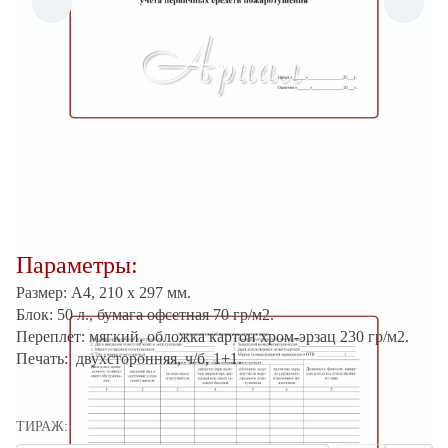
Параметры:
Размер: А4, 210 х 297 мм.
Блок: 50 л., б
умага офсетная 70 гр/м2.
Переплет: мягкий, обложка картон хром-эрзац 230 гр/м2.
Печать: двухсторонняя, ч/б, 1+1.
ТИРАЖ: