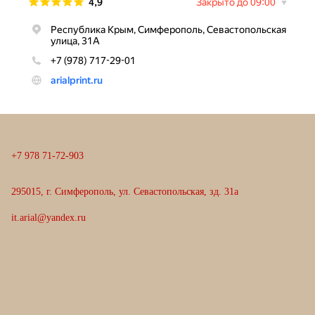
+
7
9
7
8
7
1
-
7
2
-
9
0
3
295015, г. Симферополь, ул. Севастопольская, зд. 31а
it.arial@yandex.ru