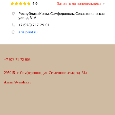
+
7
9
7
8
7
1
-
7
2
-
9
0
3
295015, г. Симферополь, ул. Севастопольская, зд. 31а
it.arial@yandex.ru