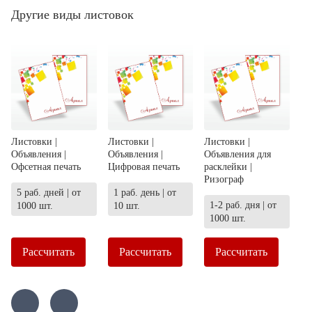
Другие виды листовок
Листовки |
Листовки |
Листовки |
Объявления |
Объявления |
Объявления для
Офсетная печать
Цифровая печать
расклейки |
Ризограф
5 раб. дней | от
1 раб. день | от
1-2 раб. дня | от
1000 шт.
10 шт.
1000 шт.
Рассчитать
Рассчитать
Рассчитать