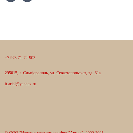
+
7
9
7
8
7
1
-
7
2
-
9
0
3
295015, г. Симферополь, ул. Севастопольская, зд. 31а
it.arial@yandex.ru
© ООО "Издательство типография "Ариал", 2009-2025