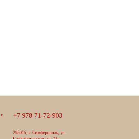
+
7
9
7
8
7
1
-
7
2
-
9
0
3
г.
295015, г. Симферополь, ул.
Севастопольская, зд. 31а