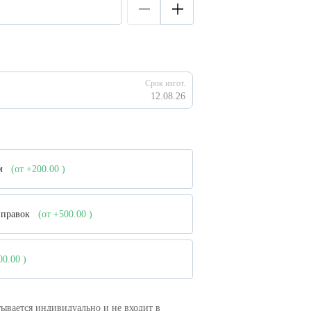
Срок изгот.
12.08.26
ом
(от +200.00
)
е правок
(от +500.00
)
000.00
)
ывается индивидуально и не входит в