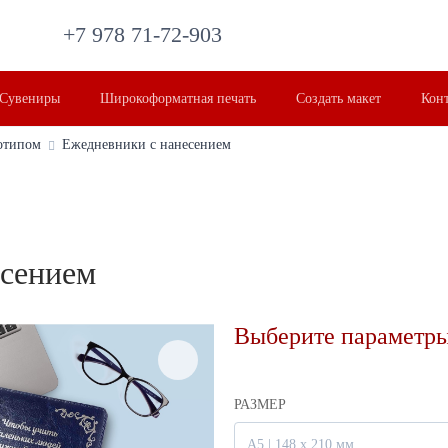
+7 978 71-72-903
Сувениры
Широкоформатная печать
Создать макет
Кон
отипом
Ежедневники с нанесением
есением
Выберите параметры
РАЗМЕР
А5 | 148 х 210 мм