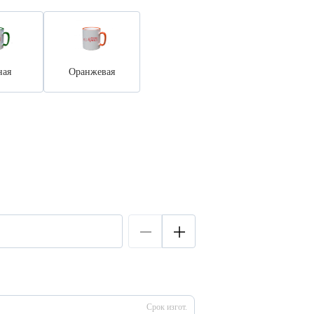
ная
Оранжевая
Срок изгот.