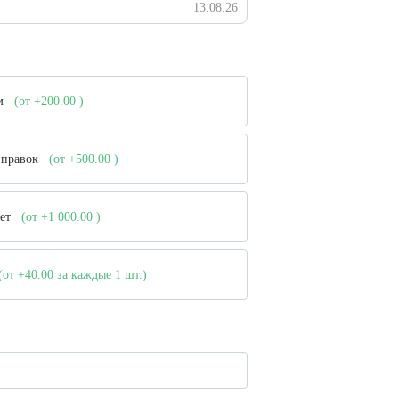
13.08.26
ом
(от +200.00
)
е правок
(от +500.00
)
кет
(от +1 000.00
)
(от +40.00
за каждые 1 шт.)