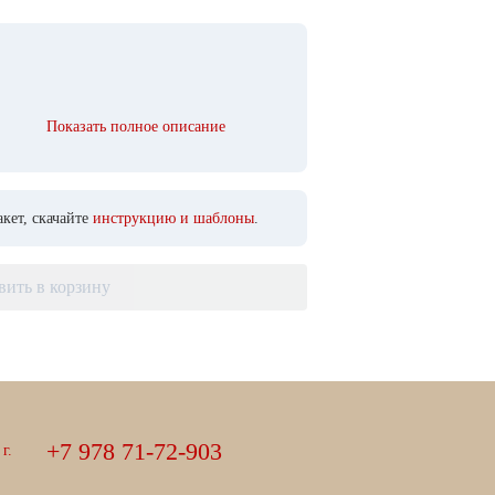
Показать полное описание
кет, скачайте
инструкцию и шаблоны
.
вить в корзину
+
7
9
7
8
7
1
-
7
2
-
9
0
3
г.