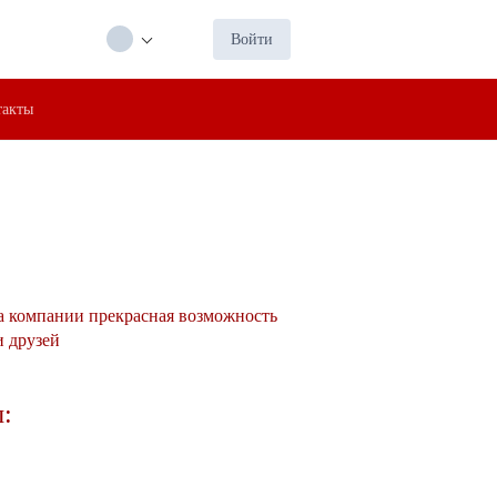
Войти
такты
а компании прекрасная возможность
и друзей
: