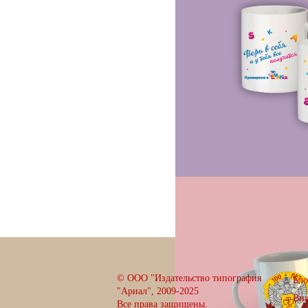
© ООО "Издательство типография
Бло
"Ариал", 2009-2025
Ви
Все права защищены.