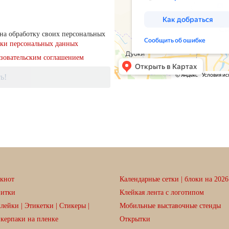
на обработку своих персональных
тки персональных данных
зовательским соглашением
ь!
кнот
Календарные сетки | блоки на 2026 
зитки
Клейкая лента с логотипом
лейки | Этикетки | Стикеры |
Мобильные выставочные стенды
керпаки на пленке
Открытки