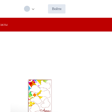
Войти
такты