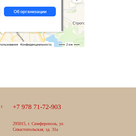
+
7
9
7
8
7
1
-
7
2
-
9
0
3
г.
295015, г. Симферополь, ул.
Севастопольская, зд. 31а