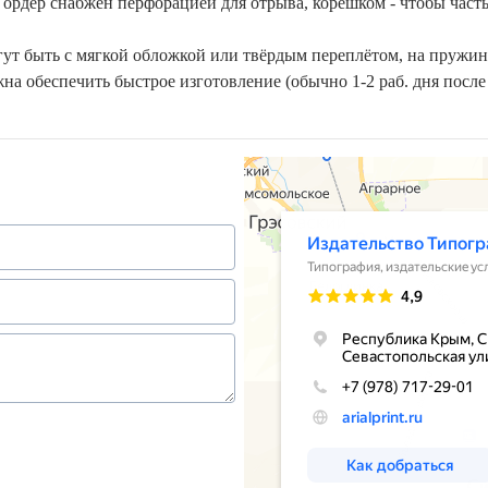
рдер снабжён перфорацией для отрыва, корешком - чтобы часть 
т быть с мягкой обложкой или твёрдым переплётом, на пружин
а обеспечить быстрое изготовление (обычно 1-2 раб. дня после