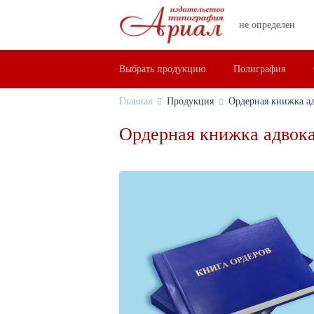
не определен
Выбрать продукцию
Полиграфия
Главная
Продукция
Ордерная книжка а
Ордерная книжка адвока