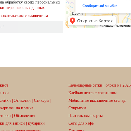
на обработку своих персональных
тки персональных данных
зовательским соглашением
ь!
кнот
Календарные сетки | блоки на 2026 
зитки
Клейкая лента с логотипом
лейки | Этикетки | Стикеры |
Мобильные выставочные стенды
керпаки на пленке
Открытки
товки | Объявления
Пластиковые карты
ки для записи | кубарики
Сеты для кафе
ерная книжка адвоката
Хенгеры