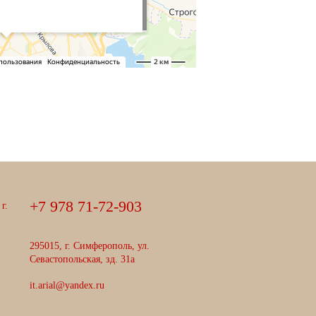
+
7
9
7
8
7
1
-
7
2
-
9
0
3
г.
295015, г. Симферополь, ул.
Севастопольская, зд. 31а
it.arial@yandex.ru