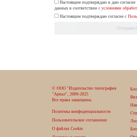
Настоящим подтверждаю и даю согласие 
данных в соответствии с
условиями обрабо
Настоящим подтверждаю согласие с
Поль
Отправит
© ООО "Издательство типография
Бло
"Ариал", 2009-2025
Ви
Все права защищены.
Нак
Политика конфиденциальности
Сти
Пользовательское соглашение
Лис
О файлах Cookie
Бло
Орд