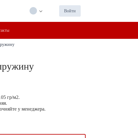
Войти
такты
 пружину
 пружину
105
гр/м2.
няя.
очняйте у менеджера.