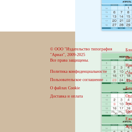
© ООО "Издательство типография
Бло
"Ариал", 2009-2025
Ви
Все права защищены.
Нак
Политика конфиденциальности
Сти
Пользовательское соглашение
Лис
О файлах Cookie
Бло
Орд
Доставка и оплата
Бук
Гра
Еже
Жу