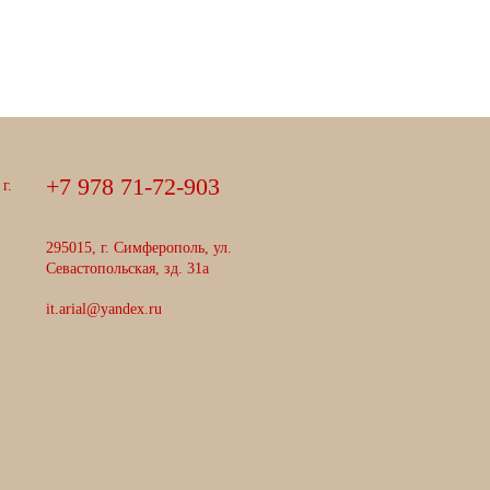
+
7
9
7
8
7
1
-
7
2
-
9
0
3
г.
295015, г. Симферополь, ул.
Севастопольская, зд. 31а
it.arial@yandex.ru