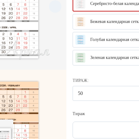
Серебристо-белая календа
Бежевая календарная сетк
Голубая календарная сетка
Зеленая календарная сетка
календарную сетку под заказ, а
ТИРАЖ:
го цвета
.
х сеток
Тираж