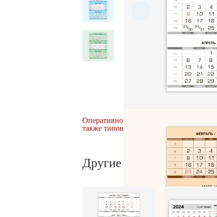
Оперативно печатаем
индивидуальную
также типовую Календарную сетку
любо
Другие виды календарны