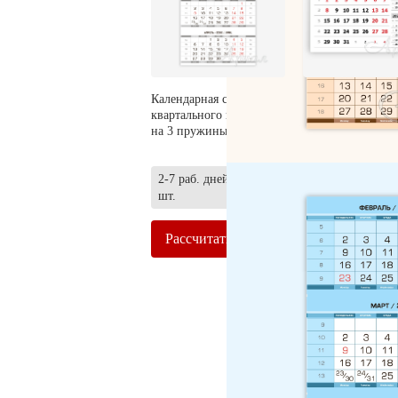
Календарная сетка для
Календарная сетк
квартального календаря
календаря 3 в 1
на 3 пружины
2-7 раб. дней | о
2-7 раб. дней | от 50
шт.
шт.
Рассчитать
Рассчитать