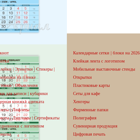
кнот
Календарные сетки | блоки на 2026 
зитки
Клейкая лента с логотипом
лейки | Этикетки | Стикеры |
Мобильные выставочные стенды
керпаки на пленке
Открытки
товки | Объявления
Пластиковые карты
ки для записи | кубарики
Сеты для кафе
ерная книжка адвоката
Хенгеры
леты | Лифлеты
Фирменные папки
моты | Дипломы | Сертификаты
Полиграфия
дневники с логотипом
Сувенирная продукция
рналы
Цифровая печать