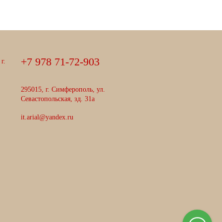
+
7
9
7
8
7
1
-
7
2
-
9
0
3
г.
295015, г. Симферополь, ул.
Севастопольская, зд. 31а
it.arial@yandex.ru