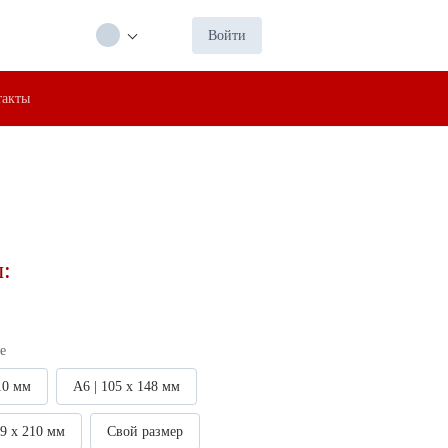
Войти
такты
:
е
10 мм
А6 | 105 х 148 мм
99 х 210 мм
Свой размер