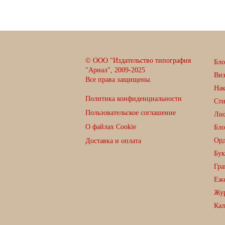
© ООО "Издательство типография
Бло
"Ариал", 2009-2025
Ви
Все права защищены.
Нак
Политика конфиденциальности
Сти
Пользовательское соглашение
Лис
О файлах Cookie
Бло
Орд
Доставка и оплата
Бук
Гра
Еже
Жу
Кал