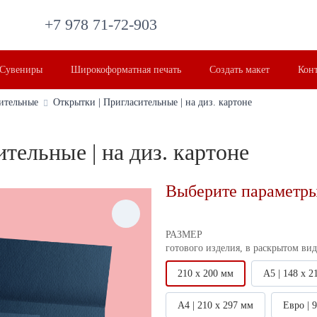
+7 978 71-72-903
Сувениры
Широкоформатная печать
Создать макет
Кон
ительные
Открытки | Пригласительные | на диз. картоне
тельные | на диз. картоне
Выберите параметры
РАЗМЕР
готового изделия, в раскрытом вид
210 х 200 мм
А5 | 148 х 2
А4 | 210 х 297 мм
Евро | 