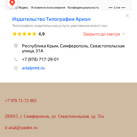
+
7
9
7
8
7
1
-
7
2
-
9
0
3
295015, г. Симферополь, ул. Севастопольская, зд. 31а
it.arial@yandex.ru