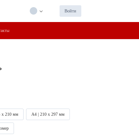
Войти
такты
ь
8 х 210 мм
А4 | 210 х 297 мм
азмер