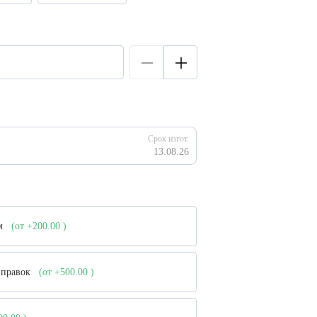
Срок изгот.
13.08.26
ом
(от +200.00
)
е правок
(от +500.00
)