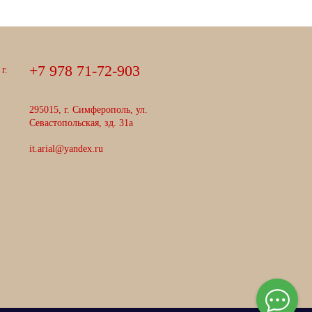
+
7
9
7
8
7
1
-
7
2
-
9
0
3
г.
295015, г. Симферополь, ул.
Севастопольская, зд. 31а
it.arial@yandex.ru