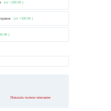
ом
(от +200.00
)
е правок
(от +500.00
)
000.00
)
Показать полное описание