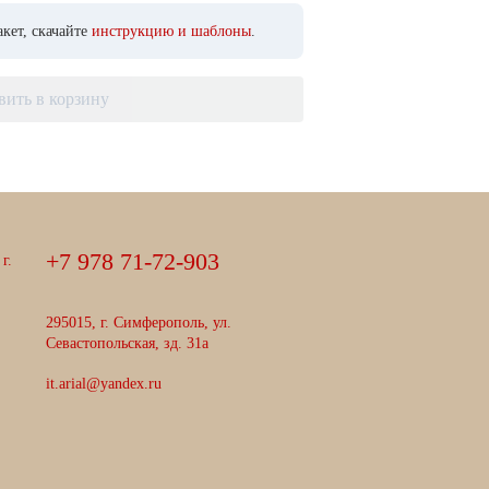
кет, скачайте
инструкцию и шаблоны
.
вить в корзину
+
7
9
7
8
7
1
-
7
2
-
9
0
3
г.
295015, г. Симферополь, ул.
Севастопольская, зд. 31а
it.arial@yandex.ru