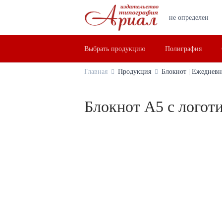
не определен
Выбрать продукцию
Полиграфия
Главная
Продукция
Блокнот | Ежеднев
Блокнот А5 с логот