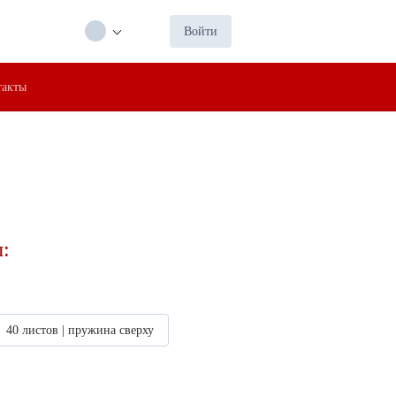
Войти
такты
:
40 листов | пружина сверху