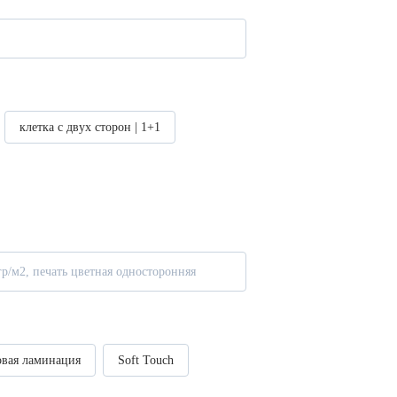
клетка с двух сторон | 1+1
гр/м2, печать цветная односторонняя
овая ламинация
Soft Touch