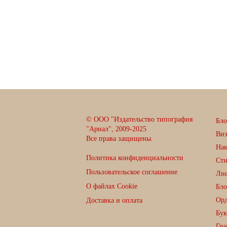
© ООО "Издательство типография
Бло
"Ариал", 2009-2025
Ви
Все права защищены.
Нак
Политика конфиденциальности
Сти
Пользовательское соглашение
Лис
О файлах Cookie
Бло
Орд
Доставка и оплата
Бук
Гра