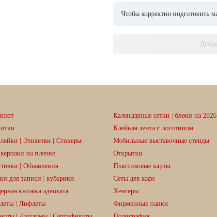
Чтобы корректно подготовить ма
Доба
кнот
Календарные сетки | блоки на 2026 
зитки
Клейкая лента с логотипом
лейки | Этикетки | Стикеры |
Мобильные выставочные стенды
керпаки на пленке
Открытки
товки | Объявления
Пластиковые карты
ки для записи | кубарики
Сеты для кафе
ерная книжка адвоката
Хенгеры
леты | Лифлеты
Фирменные папки
моты | Дипломы | Сертификаты
Полиграфия