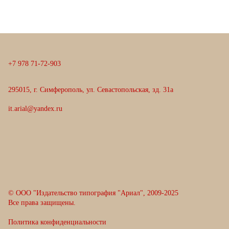
+
7
9
7
8
7
1
-
7
2
-
9
0
3
295015, г. Симферополь, ул. Севастопольская, зд. 31а
it.arial@yandex.ru
© ООО "Издательство типография "Ариал", 2009-2025
Все права защищены.
Политика конфиденциальности