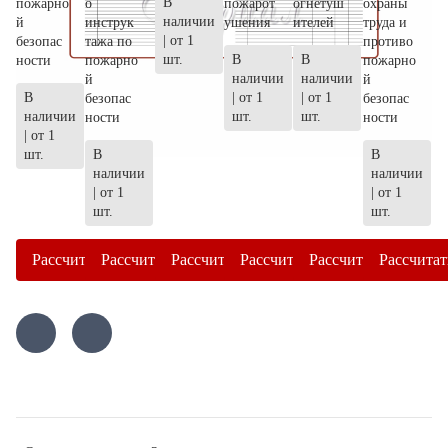
В
пожарно
о
пожарот
огнетуш
охраны
наличии
й
инструк
ушения
ителей
труда и
| от 1
безопас
тажа по
противо
шт.
В
В
ности
пожарно
пожарно
наличии
наличии
й
й
В
| от 1
| от 1
безопас
безопас
наличии
шт.
шт.
ности
ности
| от 1
шт.
В
В
наличии
наличии
| от 1
| от 1
шт.
шт.
Рассчитать
Рассчитать
Рассчитать
Рассчитать
Рассчитать
Рассчитат