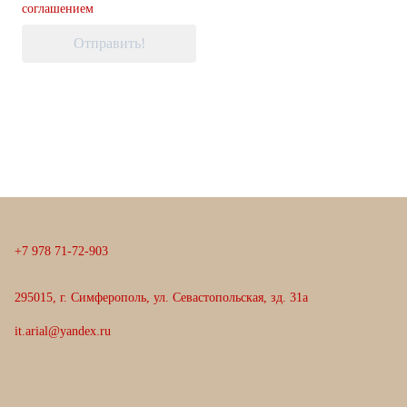
соглашением
Отправить!
+
7
9
7
8
7
1
-
7
2
-
9
0
3
295015, г. Симферополь, ул. Севастопольская, зд. 31а
it.arial@yandex.ru