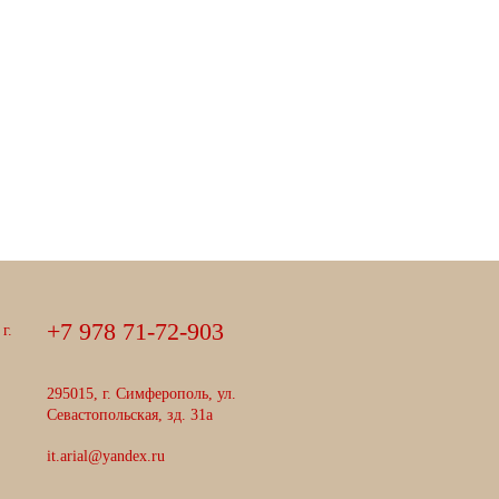
+
7
9
7
8
7
1
-
7
2
-
9
0
3
г.
295015, г. Симферополь, ул.
Севастопольская, зд. 31а
it.arial@yandex.ru