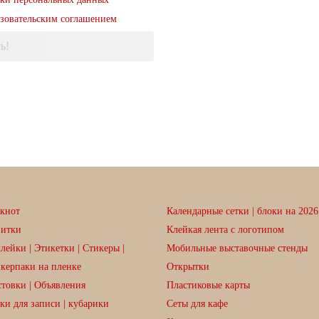
зовательским соглашением
ь!
кнот
Календарные сетки | блоки на 2026 
зитки
Клейкая лента с логотипом
лейки | Этикетки | Стикеры |
Мобильные выставочные стенды
керпаки на пленке
Открытки
товки | Объявления
Пластиковые карты
ки для записи | кубарики
Сеты для кафе