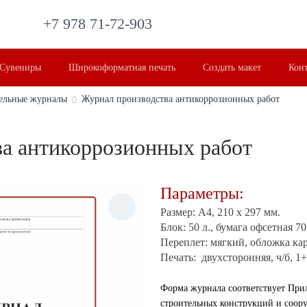
+7 978 71-72-903
Сувениры
Широкоформатная печать
Создать макет
Кон
ельные журналы
Журнал производства антикоррозионных работ
а антикоррозионных работ
Параметры:
Размер: А4, 210 х 297 мм.
Блок: 50 л., б
умага офсетная 70
Переплет: мягкий, обложка кар
Печать: двухсторонняя, ч/б, 1+
Форма журнала соответствует При
строительных конструкций и соор