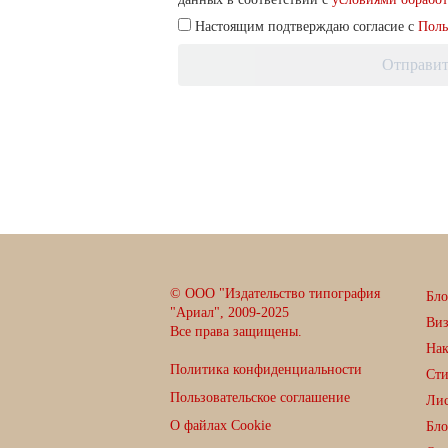
Настоящим подтверждаю согласие с
Поль
Отправит
© ООО "Издательство типография
Бло
"Ариал", 2009-2025
Ви
Все права защищены.
Нак
Политика конфиденциальности
Сти
Пользовательское соглашение
Лис
О файлах Cookie
Бло