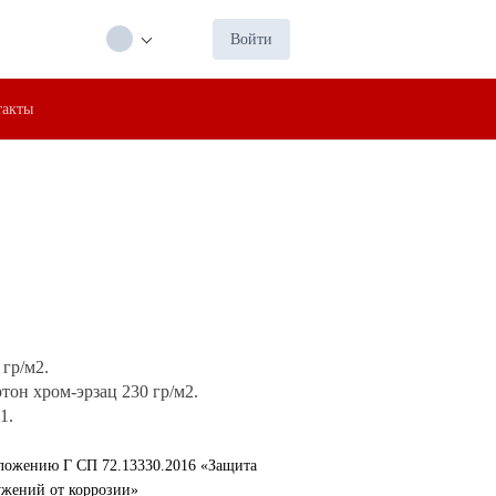
Войти
такты
 гр/м2.
тон хром-эрзац 230 гр/м2.
1.
ложению Г СП 72.13330.2016 «Защита
ужений от коррозии»