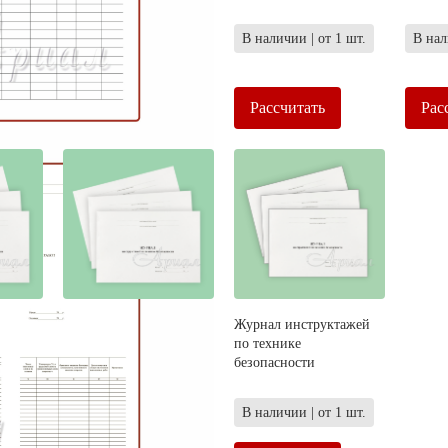
 шт.
В наличии | от 1 шт.
В наличии | от 1 шт.
В нал
Рассчитать
Рассчитать
Рас
Журнал входного учета
Журнал инструктажей
льных
и контроля качества
по технике
получаемых деталей,
безопасности
материалов,
конструкций и
 шт.
В наличии | от 1 шт.
оборудования