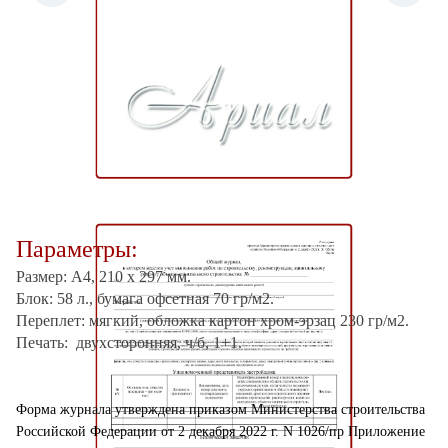
Параметры:
Размер: А4, 210 х 297 мм.
Блок: 58 л., б
умага офсетная 70 гр/м2.
Переплет: мягкий, обложка картон хром-эрзац 230 гр/м2.
Печать: двухсторонняя, ч/б, 1+1.
Форма журнала утверждена приказом Министерства строительства
Российской Федерации от 2 декабря 2022 г. N 1026/пр Приложение