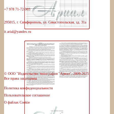
+
7
9
7
8
7
1
-
7
2
-
9
0
3
295015, г. Симферополь, ул. Севастопольская, зд. 31а
it.arial@yandex.ru
© ООО "Издательство типография "Ариал", 2009-2025
Все права защищены.
Политика конфиденциальности
Пользовательское соглашение
О файлах Cookie