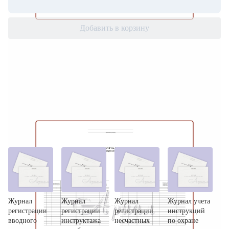
Добавить в корзину
Другие виды журналов:
Другие виды журналов
Журнал
Журнал
Журнал
Журнал учета
регистрации
регистрации
регистрации
инструкций
вводного
инструктажа
несчастных
по охране