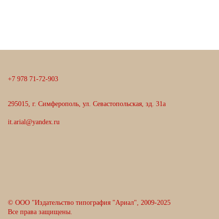
+
7
9
7
8
7
1
-
7
2
-
9
0
3
295015, г. Симферополь, ул. Севастопольская, зд. 31а
it.arial@yandex.ru
© ООО "Издательство типография "Ариал", 2009-2025
Все права защищены.