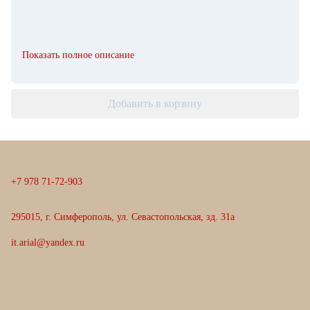
Показать полное описание
Добавить в корзину
+
7
9
7
8
7
1
-
7
2
-
9
0
3
295015, г. Симферополь, ул. Севастопольская, зд. 31а
it.arial@yandex.ru