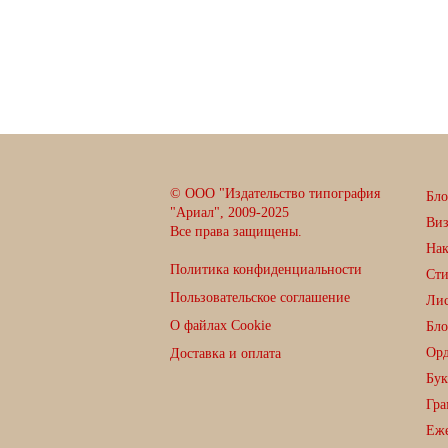
© ООО "Издательство типография
Бло
"Ариал", 2009-2025
Ви
Все права защищены.
Нак
Политика конфиденциальности
Сти
Пользовательское соглашение
Лис
О файлах Cookie
Бло
Орд
Доставка и оплата
Бук
Гра
Еже