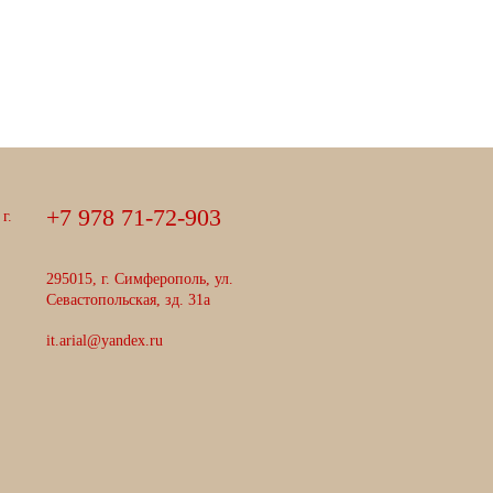
+
7
9
7
8
7
1
-
7
2
-
9
0
3
г.
295015, г. Симферополь, ул.
Севастопольская, зд. 31а
it.arial@yandex.ru