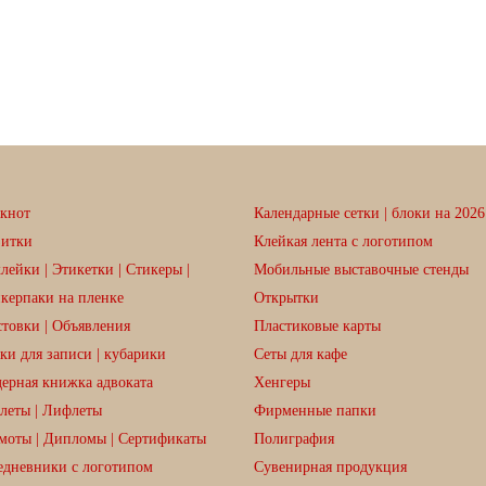
кнот
Календарные сетки | блоки на 2026 
зитки
Клейкая лента с логотипом
лейки | Этикетки | Стикеры |
Мобильные выставочные стенды
керпаки на пленке
Открытки
товки | Объявления
Пластиковые карты
ки для записи | кубарики
Сеты для кафе
ерная книжка адвоката
Хенгеры
леты | Лифлеты
Фирменные папки
моты | Дипломы | Сертификаты
Полиграфия
дневники с логотипом
Сувенирная продукция